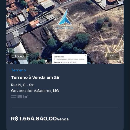
Vídeo
10
Terreno
Terreno à Venda em Sir
Rua N
,
0
-
Sir
Governador Valadares
,
MG
1881
m²
R$ 1.664.840,00
Venda