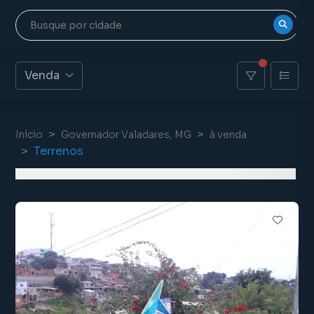
Venda
Início
Governador Valadares, MG
à venda
Terrenos