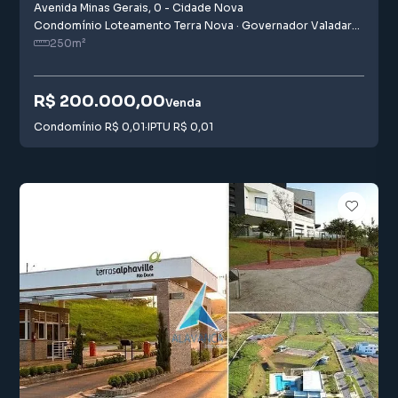
Avenida Minas Gerais
,
0
-
Cidade Nova
Condomínio Loteamento Terra Nova
·
Governador Valadares
,
MG
250
m²
R$ 200.000,00
Venda
Condomínio
R$ 0,01
·
IPTU
R$ 0,01