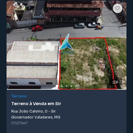
6
Terreno
Terreno à Venda em Sir
Rua João Calvino
,
0
-
Sir
Governador Valadares
,
MG
274
m²