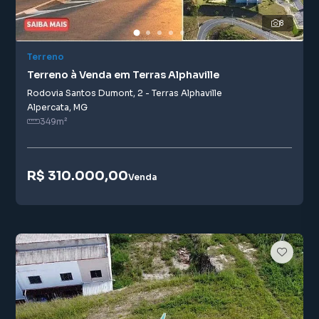
8
Terreno
Terreno à Venda em Terras Alphaville
Rodovia Santos Dumont
,
2
-
Terras Alphaville
Alpercata
,
MG
349
m²
R$ 310.000,00
Venda