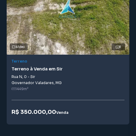
Vídeo
8
Terreno
Terreno à Venda em Sir
Rua N
,
0
-
Sir
Governador Valadares
,
MG
449
m²
R$ 350.000,00
Venda