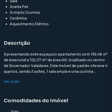
Sala
Aceita Pet
Armário Cozinha
Cerâmica
Aquecimento Elétrico
Descrição
Apresentando este espaçoso apartamento com 192,46 m²
de área total e 152,07 m² de área útil, localizado no centro
de Governador Valadares. Este imóvel de padrão oferece 4
quartos, sendo 2 suítes, 1 sala ampla e uma cozinha
completa com armários. Sua ocupação atual é
Ver
mais
desocupada, proporcionando uma ótima oportunidade
para um novo proprietário. As comodidades deste
apartamento incluem lavanderia, jardim de inverno, quarto
Comodidades do imóvel
de serviço e armários nos quartos e suíte. O condomínio
conta ainda com entrada lateral e portão eletrônico,
oferecendo segurança e praticidade aos moradores. Com
Sala