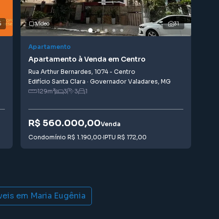
6
Vídeo
31
Apartamento
Apa
Apartamento à Venda em Centro
Apa
Rua Arthur Bernardes
,
1074
-
Centro
Ave
Edifício Santa Clara
·
Governador Valadares
,
MG
Gov
129
m²
3
3
1
R$ 560.000,00
R$
Venda
Condomínio
R$ 1.190,00
·
IPTU
R$ 172,00
Con
veis em
Maria Eugênia