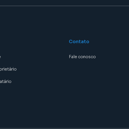
Contato
e
Fale conosco
prietário
atário