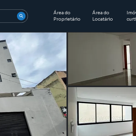
Área do
Área do
Imó
Proprietário
Locatário
curt