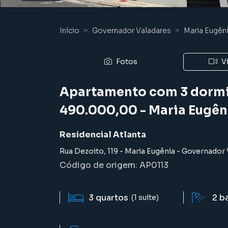
Início
Governador Valadares
Maria Eugên
Fotos
V
Apartamento com 3 dormit
490.000,00 - Maria Eugên
Residencial Atlanta
Rua Dezoito
,
119
-
Maria Eugênia
-
Governador 
Código de origem:
AP0113
3
quartos
2
b
(1 suíte)