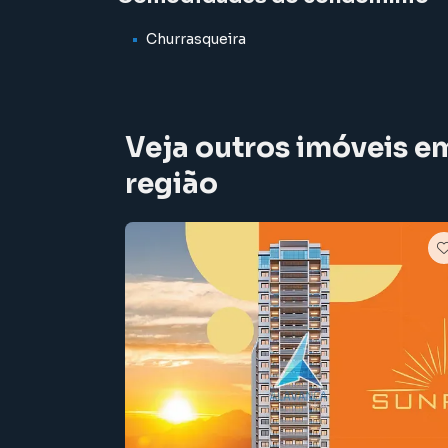
Entre em contato e agende sua visita!
Churrasqueira
Veja outros imóveis e
região