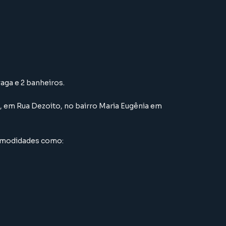
vaga e 2 banheiros.
,
em
Rua Dezoito
,
no bairro Maria Eugênia
em
comodidades como: