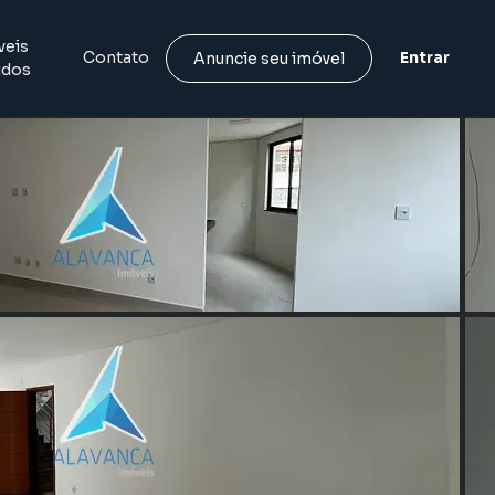
veis
Contato
Entrar
Anuncie seu imóvel
idos