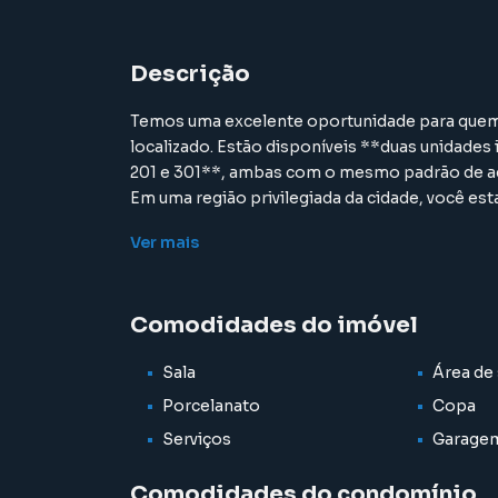
Descrição
Temos uma excelente oportunidade para que
localizado. Estão disponíveis **duas unidades
201 e 301**, ambas com o mesmo padrão de ac
Em uma região privilegiada da cidade, você es
serviços essenciais, garantindo praticidade e 
Ver
mais
O edifício oferece garagem e uma agradável ár
churrasqueira, bancada com pia e banheiro, id
Os apartamentos contam com uma sala ampla 
Comodidades do imóvel
integração aos ambientes. A cozinha é moderna
funcionalidade à rotina. A planta é composta p
Sala
Área de 
com ambientes bem distribuídos e acabamento
Se você procura um imóvel novo, pronto para m
Porcelanato
Copa
oportunidade ideal. **Escolha a unidade que 
Serviços
Garage
301.**
Comodidades do condomínio