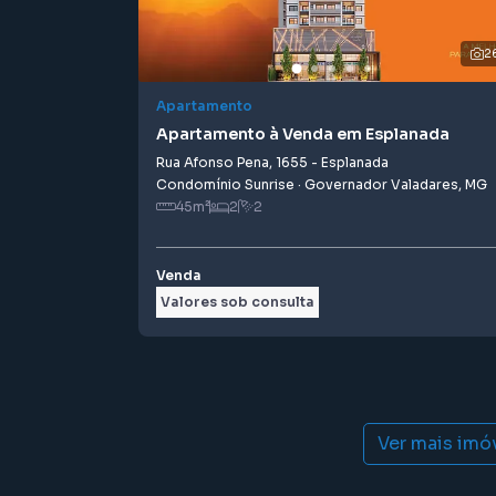
2
Apartamento
Apartamento à Venda em Esplanada
Rua Afonso Pena
,
1655
-
Esplanada
Condomínio Sunrise
·
Governador Valadares
,
MG
45
m²
2
2
Venda
Valores sob consulta
Ver mais imó