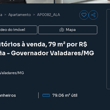
ia
Apartamento
AP0082_ALA
ídeo do imóvel
Mapa
órios à venda, 79 m² por R$
ia - Governador Valadares/MG
Valadares
/
MG
anheiros
79.06 m²
útil