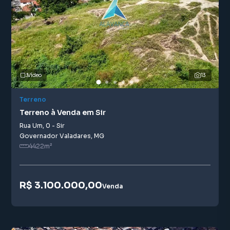
Vídeo
13
Terreno
Terreno à Venda em Sir
Rua Um
,
0
-
Sir
Governador Valadares
,
MG
4422
m²
R$ 3.100.000,00
Venda