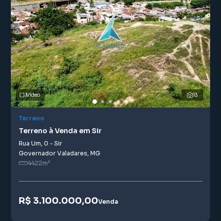
Vídeo
13
Terreno
Terreno à Venda em Sir
Rua Um
,
0
-
Sir
Governador Valadares
,
MG
4422
m²
R$ 3.100.000,00
Venda