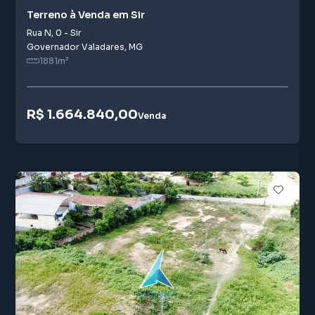
Terreno à Venda em Sir
Rua N
,
0
-
Sir
Governador Valadares
,
MG
1881
m²
R$ 1.664.840,00
Venda