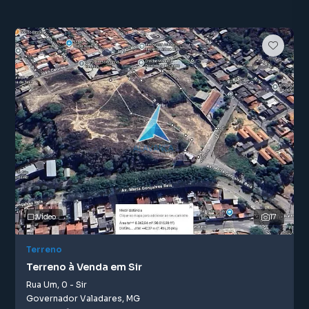
Vídeo
17
Terreno
Terreno à Venda em Sir
Rua Um
,
0
-
Sir
Governador Valadares
,
MG