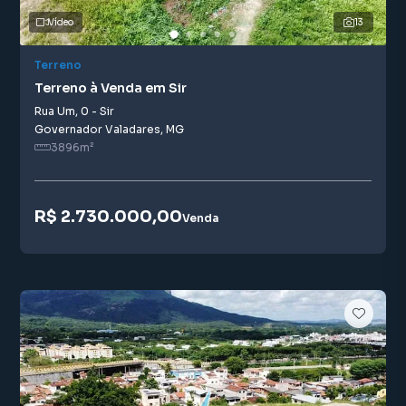
Vídeo
13
Terreno
Terreno à Venda em Sir
Rua Um
,
0
-
Sir
Governador Valadares
,
MG
3896
m²
R$ 2.730.000,00
Venda