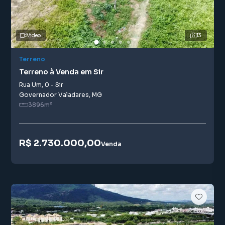
Vídeo
13
Terreno
Terreno à Venda em Sir
Rua Um
,
0
-
Sir
Governador Valadares
,
MG
3896
m²
R$ 2.730.000,00
Venda