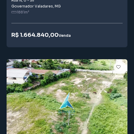
Rua N
,
0
-
Sir
Governador Valadares
,
MG
1881
m²
R$ 1.664.840,00
Venda