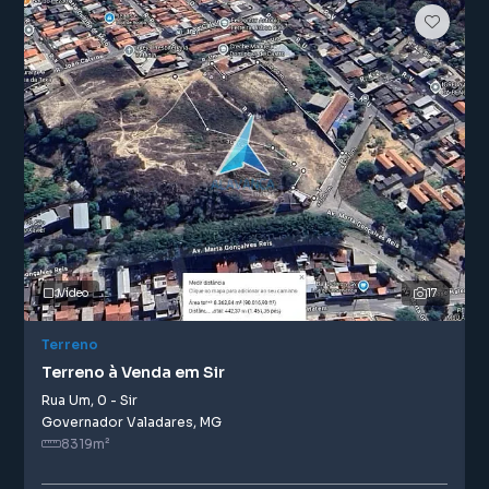
Vídeo
17
Terreno
Terreno à Venda em Sir
Rua Um
,
0
-
Sir
Governador Valadares
,
MG
8319
m²