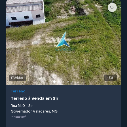
Vídeo
8
Terreno
Terreno à Venda em Sir
Rua N
,
0
-
Sir
Governador Valadares
,
MG
449
m²