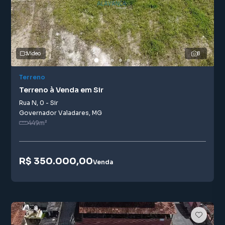
Vídeo
8
Terreno
Terreno à Venda em Sir
Rua N
,
0
-
Sir
Governador Valadares
,
MG
449
m²
R$ 350.000,00
Venda