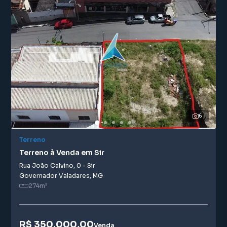
6
Terreno
Terreno à Venda em Sir
Rua João Calvino
,
0
-
Sir
Governador Valadares
,
MG
274
m²
R$ 350.000,00
Venda