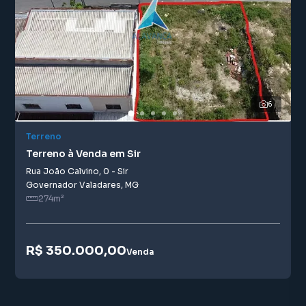
6
Terreno
Terreno à Venda em Sir
Rua João Calvino
,
0
-
Sir
Governador Valadares
,
MG
274
m²
R$ 350.000,00
Venda