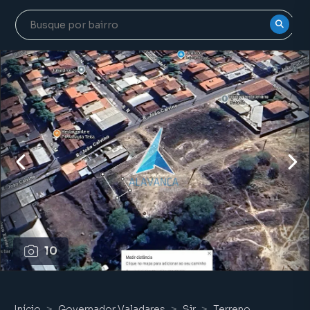
10
Início
Governador Valadares
Sir
Terreno