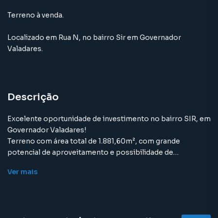
Terreno à venda.
Localizado
em
Rua N
,
no bairro Sir
em Governador
Valadares
.
Descrição
Excelente oportunidade de investimento no bairro SIR, em
Governador Valadares!
Terreno com área total de 1.881,60m², com grande
potencial de aproveitamento e possibilidade de
desmembramento em três áreas independentes, sendo:
Ver
mais
1.127,60m²
304,80m²
449,20m²