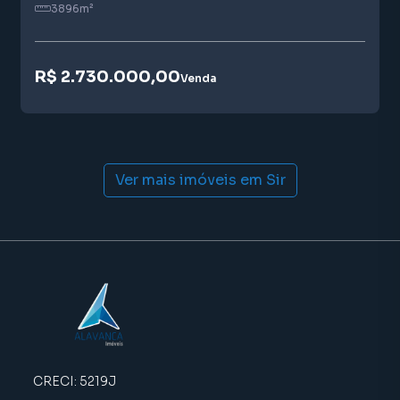
3896
m²
medida.
Entre em contato e saiba mais!
R$ 2.730.000,00
Venda
Ver mais imóveis em
Sir
CRECI:
5219J