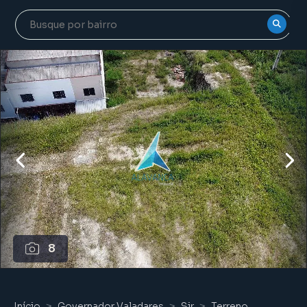
8
Início
Governador Valadares
Sir
Terreno