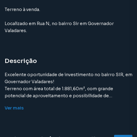
Terreno à venda.
Localizado
em
Rua N
,
no bairro Sir
em Governador
Valadares
.
Descrição
Excelente oportunidade de investimento no bairro SIR, em
Governador Valadares!
Terreno com área total de 1.881,60m², com grande
potencial de aproveitamento e possibilidade de
desmembramento em três áreas independentes, sendo:
Ver
mais
1.127,60m²
304,80m²
449,20m²